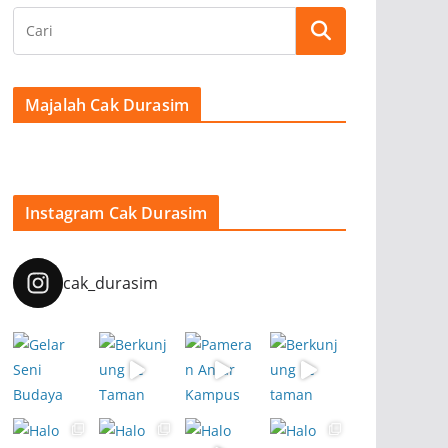
Majalah Cak Durasim
Instagram Cak Durasim
cak_durasim