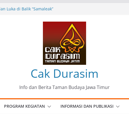
n Luka di Balik “Samaleak”
eni dan Budaya: Catatan Kunjungan
 Haryo Soekartono (BHS) Anggota DPR RI
Jawa Timur
35 Karya Agus Koecink
”, Ungkapan Kritis Tentang Derita
ngan
omunitas Patria Seni Rupa Kota Blitar :
 Menjadi Mantra Perlawanan
Cak Durasim
Info dan Berita Taman Budaya Jawa Timur
PROGRAM KEGIATAN
INFORMASI DAN PUBLIKASI