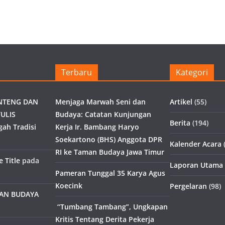
Terbaru
Kategori
NTENG DAN
Menjaga Marwah Seni dan
Artikel
(55)
ULIS
Budaya: Catatan Kunjungan
Berita
(194)
gah Tradisi
Kerja Ir. Bambang Haryo
Soekartono (BHS) Anggota DPR
Kalender Acara
(
RI ke Taman Budaya Jawa Timur
 Title
pada
Laporan Utama
Pameran Tunggal 35 Karya Agus
Koecink
Pergelaran
(98)
MAN BUDAYA
“Tumbang Tambang”, Ungkapan
Kritis Tentang Derita Pekerja