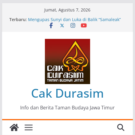
Skip
Jumat, Agustus 7, 2026
to
Terbaru:
Pameran Lukisan Komunitas Patria Seni Rupa
content
Kota Blitar : Ketika “Bergerak” Menjadi Mantra
Perlawanan
Mengupas Sunyi dan Luka di Balik “Samaleak”
Menjaga Marwah Seni dan Budaya: Catatan
Kunjungan Kerja Ir. Bambang Haryo Soekartono
(BHS) Anggota DPR RI ke Taman Budaya Jawa
Timur
Pameran Tunggal 35 Karya Agus Koecink
“Tumbang Tambang”, Ungkapan Kritis Tentang
Derita Pekerja Pertambangan
Cak Durasim
Info dan Berita Taman Budaya Jawa Timur