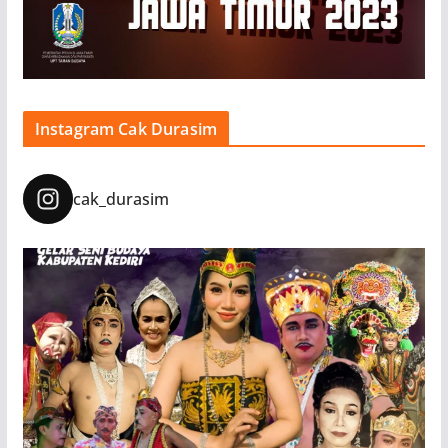
Instagram Cak Durasim
cak_durasim