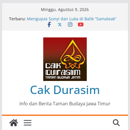
Skip
Minggu, Agustus 9, 2026
to
Terbaru:
Pameran Lukisan Komunitas Patria Seni Rupa
content
Kota Blitar : Ketika “Bergerak” Menjadi Mantra
Perlawanan
Mengupas Sunyi dan Luka di Balik “Samaleak”
Menjaga Marwah Seni dan Budaya: Catatan
Kunjungan Kerja Ir. Bambang Haryo Soekartono
(BHS) Anggota DPR RI ke Taman Budaya Jawa
Timur
Pameran Tunggal 35 Karya Agus Koecink
“Tumbang Tambang”, Ungkapan Kritis Tentang
Derita Pekerja Pertambangan
Cak Durasim
Info dan Berita Taman Budaya Jawa Timur