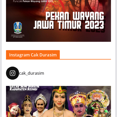
Instagram Cak Durasim
cak_durasim