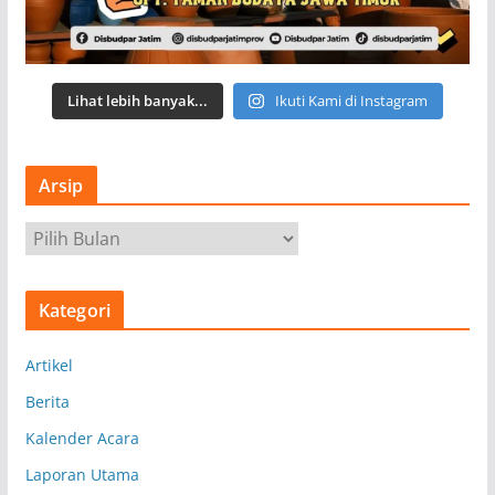
Lihat lebih banyak...
Ikuti Kami di Instagram
Arsip
A
r
s
Kategori
i
p
Artikel
Berita
Kalender Acara
Laporan Utama