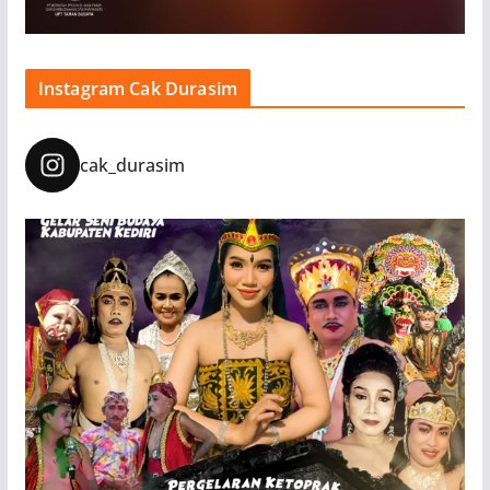
Instagram Cak Durasim
cak_durasim