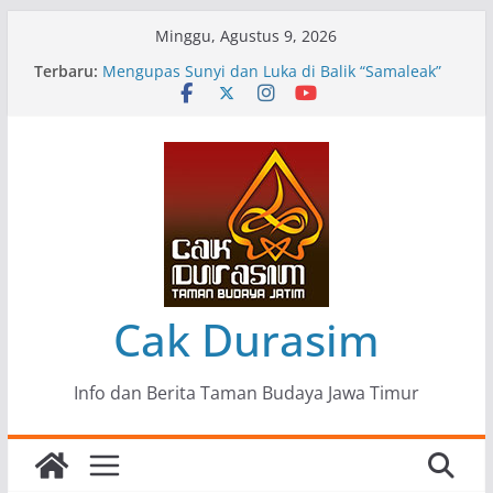
Skip
Minggu, Agustus 9, 2026
to
Pameran Lukisan Komunitas Patria Seni Rupa
Terbaru:
Kota Blitar : Ketika “Bergerak” Menjadi Mantra
content
Perlawanan
Mengupas Sunyi dan Luka di Balik “Samaleak”
Menjaga Marwah Seni dan Budaya: Catatan
Kunjungan Kerja Ir. Bambang Haryo Soekartono
(BHS) Anggota DPR RI ke Taman Budaya Jawa
Timur
Pameran Tunggal 35 Karya Agus Koecink
“Tumbang Tambang”, Ungkapan Kritis Tentang
Derita Pekerja Pertambangan
Cak Durasim
Info dan Berita Taman Budaya Jawa Timur