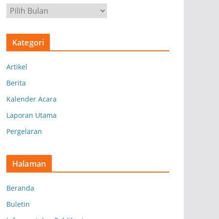
A
r
s
Kategori
i
p
Artikel
Berita
Kalender Acara
Laporan Utama
Pergelaran
Halaman
Beranda
Buletin