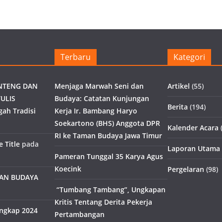
Terbaru
Kategori
NTENG DAN
Menjaga Marwah Seni dan
Artikel
(55)
ULIS
Budaya: Catatan Kunjungan
Berita
(194)
gah Tradisi
Kerja Ir. Bambang Haryo
Soekartono (BHS) Anggota DPR
Kalender Acara
(
RI ke Taman Budaya Jawa Timur
 Title
pada
Laporan Utama
Pameran Tunggal 35 Karya Agus
Koecink
Pergelaran
(98)
MAN BUDAYA
“Tumbang Tambang”, Ungkapan
Kritis Tentang Derita Pekerja
engkap 2024
Pertambangan