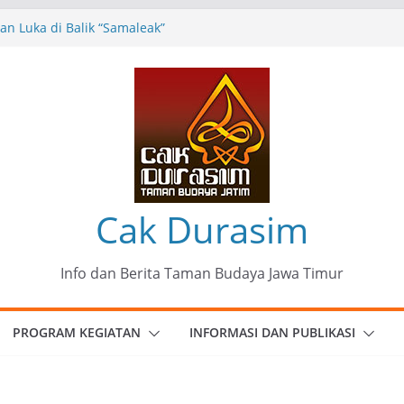
n Luka di Balik “Samaleak”
eni dan Budaya: Catatan Kunjungan
 Haryo Soekartono (BHS) Anggota DPR RI
Jawa Timur
35 Karya Agus Koecink
”, Ungkapan Kritis Tentang Derita
ngan
munitas Patria Seni Rupa Kota Blitar :
 Menjadi Mantra Perlawanan
Cak Durasim
Info dan Berita Taman Budaya Jawa Timur
PROGRAM KEGIATAN
INFORMASI DAN PUBLIKASI