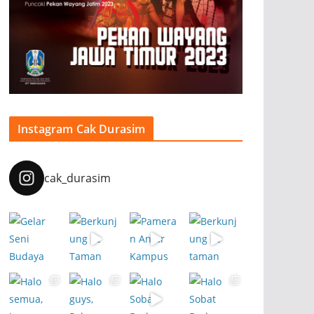
Instagram Cak Durasim
cak_durasim