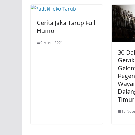
Cerita Jaka Tarup Full
Humor
9 Maret 2021
30 Da
Gerak
Gelo
Regen
Wayan
Dalan
Timur
18 Nov