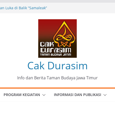
n Luka di Balik “Samaleak”
eni dan Budaya: Catatan Kunjungan
 Haryo Soekartono (BHS) Anggota DPR RI
Jawa Timur
35 Karya Agus Koecink
”, Ungkapan Kritis Tentang Derita
ngan
munitas Patria Seni Rupa Kota Blitar :
 Menjadi Mantra Perlawanan
Cak Durasim
Info dan Berita Taman Budaya Jawa Timur
PROGRAM KEGIATAN
INFORMASI DAN PUBLIKASI