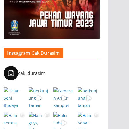
Instagram Cak Durasim
cak_durasim