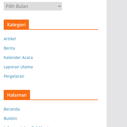
A
r
s
Kategori
i
p
Artikel
Berita
Kalender Acara
Laporan Utama
Pergelaran
Halaman
Beranda
Buletin