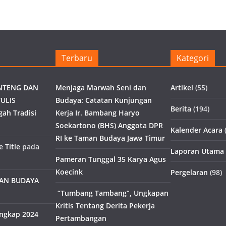
Terbaru
Kategori
NTENG DAN
Menjaga Marwah Seni dan
Artikel
(55)
ULIS
Budaya: Catatan Kunjungan
Berita
(194)
gah Tradisi
Kerja Ir. Bambang Haryo
Soekartono (BHS) Anggota DPR
Kalender Acara
(
RI ke Taman Budaya Jawa Timur
 Title
pada
Laporan Utama
Pameran Tunggal 35 Karya Agus
Koecink
Pergelaran
(98)
MAN BUDAYA
“Tumbang Tambang”, Ungkapan
Kritis Tentang Derita Pekerja
engkap 2024
Pertambangan