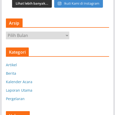
Lihat lebih banyak...
Ikuti Kami di Instagram
Arsip
A
r
s
Kategori
i
p
Artikel
Berita
Kalender Acara
Laporan Utama
Pergelaran