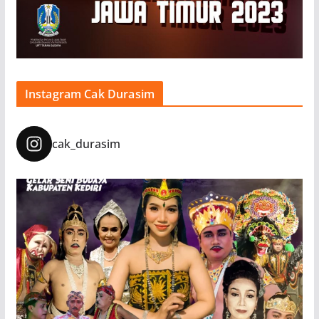
Instagram Cak Durasim
cak_durasim