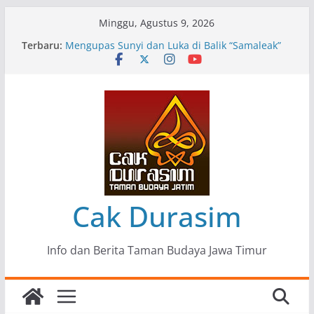
Skip
Minggu, Agustus 9, 2026
to
Terbaru:
Pameran Lukisan Komunitas Patria Seni Rupa
content
Kota Blitar : Ketika “Bergerak” Menjadi Mantra
Perlawanan
Mengupas Sunyi dan Luka di Balik “Samaleak”
Menjaga Marwah Seni dan Budaya: Catatan
Kunjungan Kerja Ir. Bambang Haryo Soekartono
(BHS) Anggota DPR RI ke Taman Budaya Jawa
Timur
Pameran Tunggal 35 Karya Agus Koecink
“Tumbang Tambang”, Ungkapan Kritis Tentang
Derita Pekerja Pertambangan
Cak Durasim
Info dan Berita Taman Budaya Jawa Timur