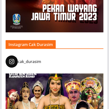
Instagram Cak Durasim
cak_durasim