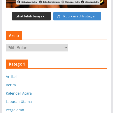
Lihat lebih banyak...
Ikuti Kami di Instagram
Arsip
A
r
s
Kategori
i
p
Artikel
Berita
Kalender Acara
Laporan Utama
Pergelaran