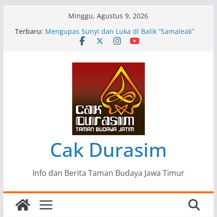
Skip
Minggu, Agustus 9, 2026
to
Terbaru:
Pameran Lukisan Komunitas Patria Seni Rupa
content
Kota Blitar : Ketika “Bergerak” Menjadi Mantra
Perlawanan
Mengupas Sunyi dan Luka di Balik “Samaleak”
Menjaga Marwah Seni dan Budaya: Catatan
Kunjungan Kerja Ir. Bambang Haryo Soekartono
(BHS) Anggota DPR RI ke Taman Budaya Jawa
Timur
Pameran Tunggal 35 Karya Agus Koecink
“Tumbang Tambang”, Ungkapan Kritis Tentang
Derita Pekerja Pertambangan
Cak Durasim
Info dan Berita Taman Budaya Jawa Timur