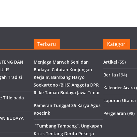
Terbaru
Kategori
NTENG DAN
Menjaga Marwah Seni dan
Artikel
(55)
ULIS
Budaya: Catatan Kunjungan
Berita
(194)
gah Tradisi
Kerja Ir. Bambang Haryo
Soekartono (BHS) Anggota DPR
Kalender Acara
(
RI ke Taman Budaya Jawa Timur
 Title
pada
Laporan Utama
Pameran Tunggal 35 Karya Agus
Koecink
Pergelaran
(98)
MAN BUDAYA
“Tumbang Tambang”, Ungkapan
Kritis Tentang Derita Pekerja