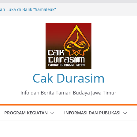
n Luka di Balik “Samaleak”
eni dan Budaya: Catatan Kunjungan
 Haryo Soekartono (BHS) Anggota DPR RI
Jawa Timur
35 Karya Agus Koecink
”, Ungkapan Kritis Tentang Derita
ngan
munitas Patria Seni Rupa Kota Blitar :
 Menjadi Mantra Perlawanan
Cak Durasim
Info dan Berita Taman Budaya Jawa Timur
PROGRAM KEGIATAN
INFORMASI DAN PUBLIKASI