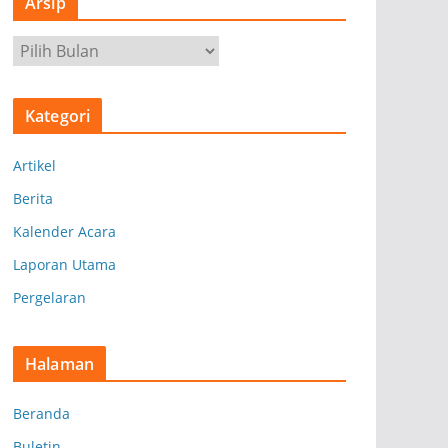
Arsip
A
r
s
Kategori
i
p
Artikel
Berita
Kalender Acara
Laporan Utama
Pergelaran
Halaman
Beranda
Buletin