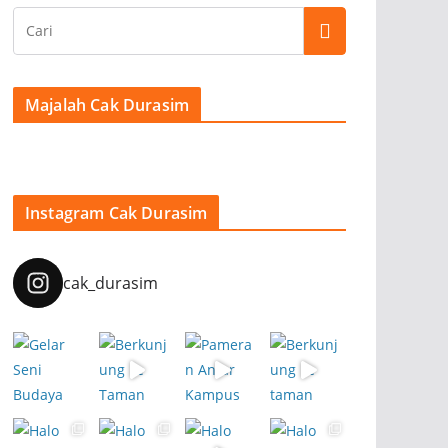
Majalah Cak Durasim
Instagram Cak Durasim
cak_durasim