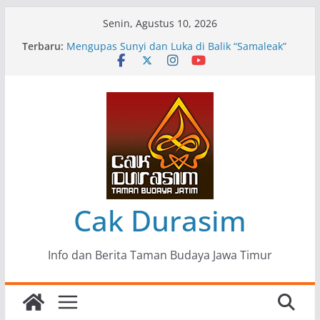
Skip
Senin, Agustus 10, 2026
to
Terbaru:
Pameran Lukisan Komunitas Patria Seni Rupa
content
Kota Blitar : Ketika “Bergerak” Menjadi Mantra
Perlawanan
Mengupas Sunyi dan Luka di Balik “Samaleak”
Menjaga Marwah Seni dan Budaya: Catatan
Kunjungan Kerja Ir. Bambang Haryo Soekartono
(BHS) Anggota DPR RI ke Taman Budaya Jawa
Timur
Pameran Tunggal 35 Karya Agus Koecink
“Tumbang Tambang”, Ungkapan Kritis Tentang
Derita Pekerja Pertambangan
Cak Durasim
Info dan Berita Taman Budaya Jawa Timur