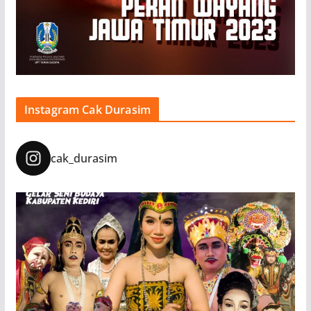
Instagram Cak Durasim
cak_durasim