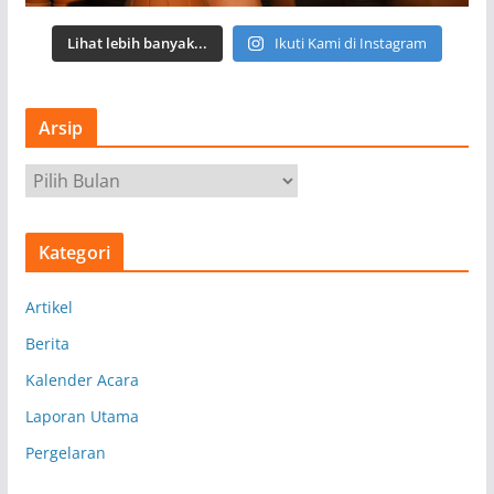
Lihat lebih banyak...
Ikuti Kami di Instagram
Arsip
A
r
s
Kategori
i
p
Artikel
Berita
Kalender Acara
Laporan Utama
Pergelaran