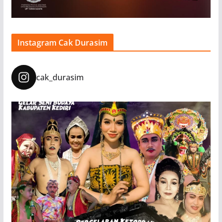
Instagram Cak Durasim
cak_durasim