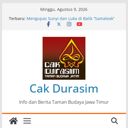
Skip
Minggu, Agustus 9, 2026
to
Terbaru:
Pameran Lukisan Komunitas Patria Seni Rupa
content
Kota Blitar : Ketika “Bergerak” Menjadi Mantra
Perlawanan
Mengupas Sunyi dan Luka di Balik “Samaleak”
Menjaga Marwah Seni dan Budaya: Catatan
Kunjungan Kerja Ir. Bambang Haryo Soekartono
(BHS) Anggota DPR RI ke Taman Budaya Jawa
Timur
Pameran Tunggal 35 Karya Agus Koecink
“Tumbang Tambang”, Ungkapan Kritis Tentang
Derita Pekerja Pertambangan
Cak Durasim
Info dan Berita Taman Budaya Jawa Timur