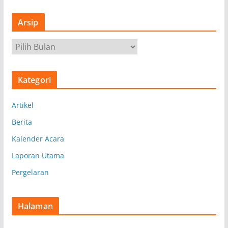
Arsip
A
r
s
Kategori
i
p
Artikel
Berita
Kalender Acara
Laporan Utama
Pergelaran
Halaman