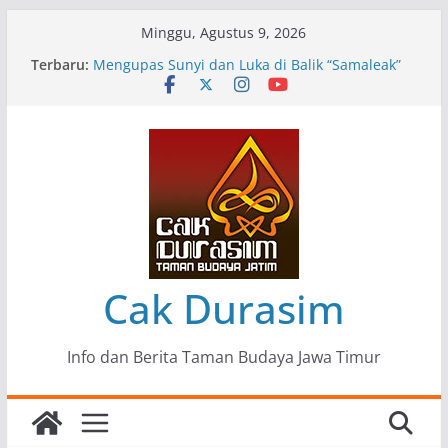
Skip
Minggu, Agustus 9, 2026
to
Terbaru:
Pameran Lukisan Komunitas Patria Seni Rupa
content
Kota Blitar : Ketika “Bergerak” Menjadi Mantra
Perlawanan
Mengupas Sunyi dan Luka di Balik “Samaleak”
Menjaga Marwah Seni dan Budaya: Catatan
Kunjungan Kerja Ir. Bambang Haryo Soekartono
(BHS) Anggota DPR RI ke Taman Budaya Jawa
Timur
Pameran Tunggal 35 Karya Agus Koecink
“Tumbang Tambang”, Ungkapan Kritis Tentang
Derita Pekerja Pertambangan
Cak Durasim
Info dan Berita Taman Budaya Jawa Timur