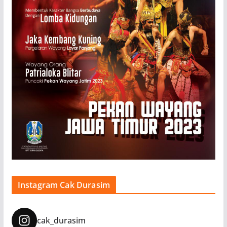
Instagram Cak Durasim
cak_durasim