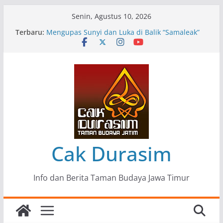
Skip
Senin, Agustus 10, 2026
to
Terbaru:
Pameran Lukisan Komunitas Patria Seni Rupa
content
Kota Blitar : Ketika “Bergerak” Menjadi Mantra
Perlawanan
Mengupas Sunyi dan Luka di Balik “Samaleak”
Menjaga Marwah Seni dan Budaya: Catatan
Kunjungan Kerja Ir. Bambang Haryo Soekartono
(BHS) Anggota DPR RI ke Taman Budaya Jawa
Timur
Pameran Tunggal 35 Karya Agus Koecink
“Tumbang Tambang”, Ungkapan Kritis Tentang
Derita Pekerja Pertambangan
Cak Durasim
Info dan Berita Taman Budaya Jawa Timur