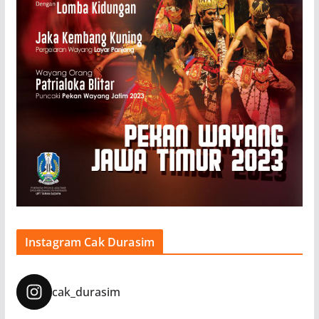
Instagram Cak Durasim
cak_durasim