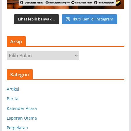
Lihat lebih banyak...
Ikuti Kami di Instagram
Arsip
A
r
s
Kategori
i
p
Artikel
Berita
Kalender Acara
Laporan Utama
Pergelaran