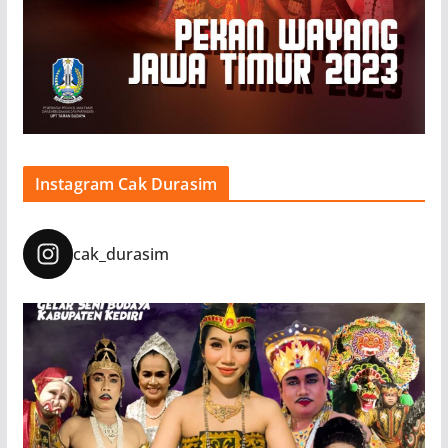
Instagram Cak Durasim
cak_durasim