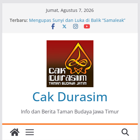
Skip
Jumat, Agustus 7, 2026
to
Terbaru:
Pameran Lukisan Komunitas Patria Seni Rupa
content
Kota Blitar : Ketika “Bergerak” Menjadi Mantra
Perlawanan
Mengupas Sunyi dan Luka di Balik “Samaleak”
Menjaga Marwah Seni dan Budaya: Catatan
Kunjungan Kerja Ir. Bambang Haryo Soekartono
(BHS) Anggota DPR RI ke Taman Budaya Jawa
Timur
Pameran Tunggal 35 Karya Agus Koecink
“Tumbang Tambang”, Ungkapan Kritis Tentang
Derita Pekerja Pertambangan
Cak Durasim
Info dan Berita Taman Budaya Jawa Timur