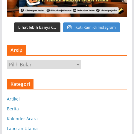
Lihat lebih banyak...
Ikuti Kami di Instagram
Arsip
A
r
s
Kategori
i
p
Artikel
Berita
Kalender Acara
Laporan Utama