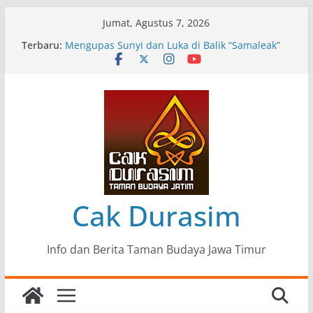
Skip
Jumat, Agustus 7, 2026
to
Terbaru:
Pameran Lukisan Komunitas Patria Seni Rupa
content
Kota Blitar : Ketika “Bergerak” Menjadi Mantra
Perlawanan
Mengupas Sunyi dan Luka di Balik “Samaleak”
Menjaga Marwah Seni dan Budaya: Catatan
Kunjungan Kerja Ir. Bambang Haryo Soekartono
(BHS) Anggota DPR RI ke Taman Budaya Jawa
Timur
Pameran Tunggal 35 Karya Agus Koecink
“Tumbang Tambang”, Ungkapan Kritis Tentang
Derita Pekerja Pertambangan
Cak Durasim
Info dan Berita Taman Budaya Jawa Timur