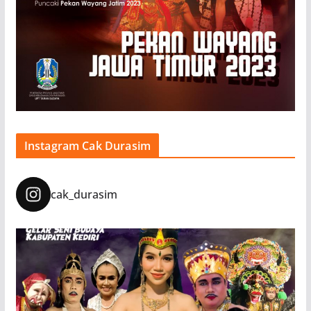
Instagram Cak Durasim
cak_durasim