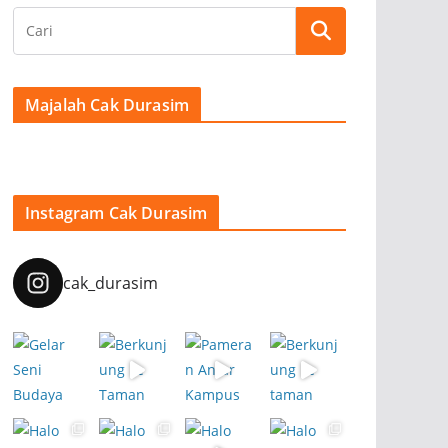
Majalah Cak Durasim
Instagram Cak Durasim
cak_durasim