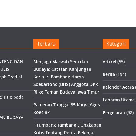
Terbaru
Kategori
NTENG DAN
Menjaga Marwah Seni dan
Artikel
(55)
ULIS
Budaya: Catatan Kunjungan
Berita
(194)
gah Tradisi
Kerja Ir. Bambang Haryo
Soekartono (BHS) Anggota DPR
Kalender Acara
(
RI ke Taman Budaya Jawa Timur
 Title
pada
Laporan Utama
Pameran Tunggal 35 Karya Agus
Koecink
Pergelaran
(98)
MAN BUDAYA
“Tumbang Tambang”, Ungkapan
Kritis Tentang Derita Pekerja