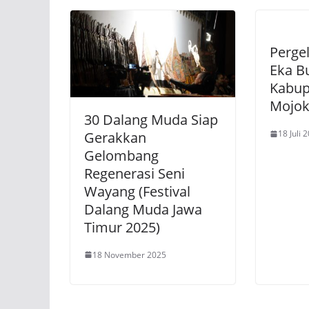
Perge
Eka B
Kabup
Mojok
30 Dalang Muda Siap
18 Juli 
Gerakkan
Gelombang
Regenerasi Seni
Wayang (Festival
Dalang Muda Jawa
Timur 2025)
18 November 2025