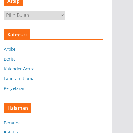
Arsip
A
r
s
Kategori
i
p
Artikel
Berita
Kalender Acara
Laporan Utama
Pergelaran
Halaman
Beranda
Buletin