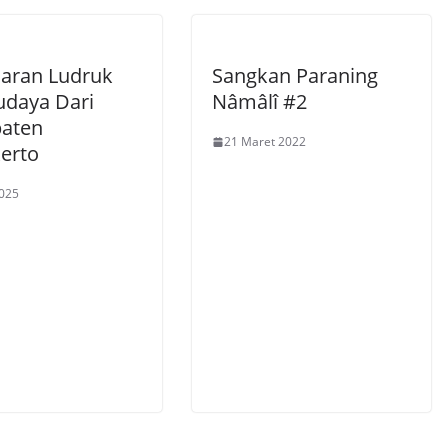
laran Ludruk
Sangkan Paraning
udaya Dari
Nâmâlî #2
aten
21 Maret 2022
erto
2025