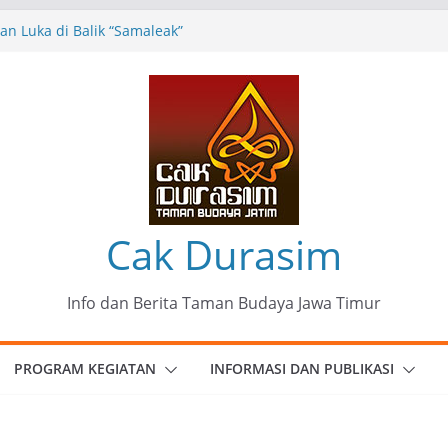
n Luka di Balik “Samaleak”
eni dan Budaya: Catatan Kunjungan
 Haryo Soekartono (BHS) Anggota DPR RI
Jawa Timur
35 Karya Agus Koecink
”, Ungkapan Kritis Tentang Derita
ngan
munitas Patria Seni Rupa Kota Blitar :
 Menjadi Mantra Perlawanan
Cak Durasim
Info dan Berita Taman Budaya Jawa Timur
PROGRAM KEGIATAN
INFORMASI DAN PUBLIKASI