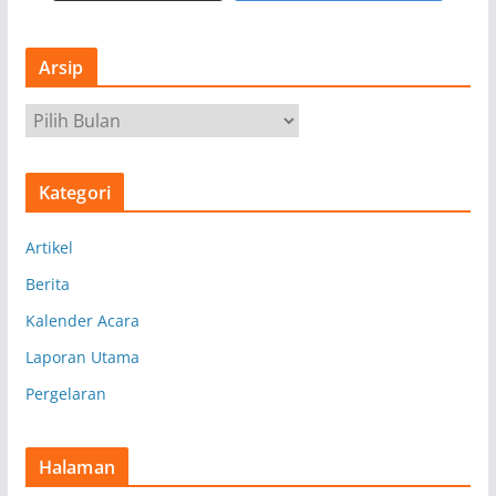
Arsip
A
r
s
Kategori
i
p
Artikel
Berita
Kalender Acara
Laporan Utama
Pergelaran
Halaman