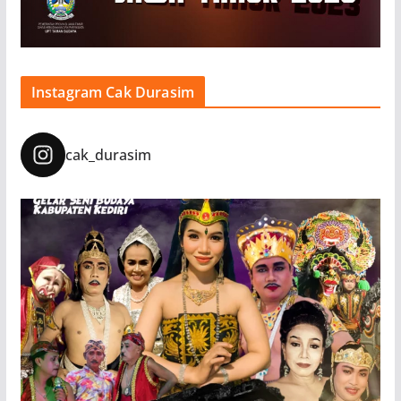
Instagram Cak Durasim
cak_durasim