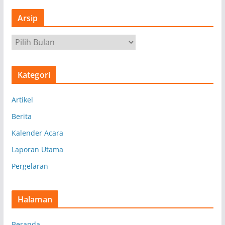
Arsip
A
r
s
Kategori
i
p
Artikel
Berita
Kalender Acara
Laporan Utama
Pergelaran
Halaman
Beranda