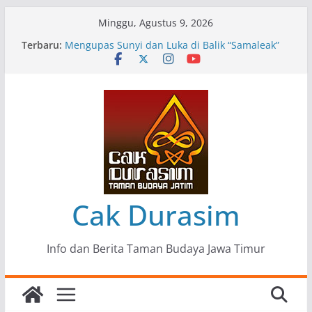
Skip
Minggu, Agustus 9, 2026
to
Terbaru:
Pameran Lukisan Komunitas Patria Seni Rupa
content
Kota Blitar : Ketika “Bergerak” Menjadi Mantra
Perlawanan
Mengupas Sunyi dan Luka di Balik “Samaleak”
Menjaga Marwah Seni dan Budaya: Catatan
Kunjungan Kerja Ir. Bambang Haryo Soekartono
(BHS) Anggota DPR RI ke Taman Budaya Jawa
Timur
Pameran Tunggal 35 Karya Agus Koecink
“Tumbang Tambang”, Ungkapan Kritis Tentang
Derita Pekerja Pertambangan
Cak Durasim
Info dan Berita Taman Budaya Jawa Timur