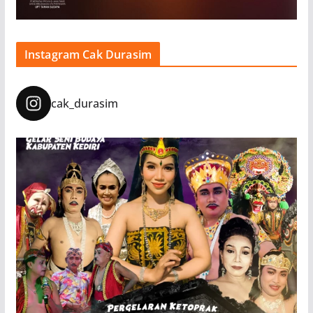
Instagram Cak Durasim
cak_durasim