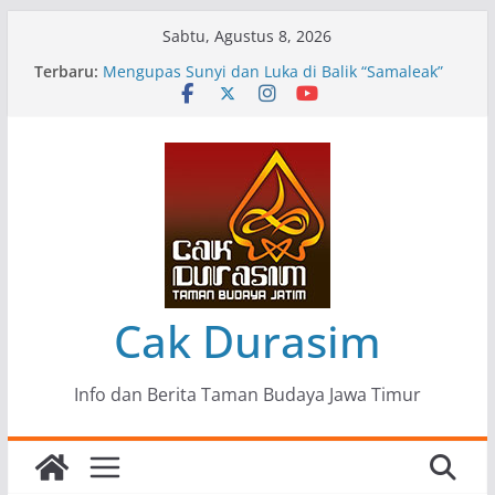
Skip
Sabtu, Agustus 8, 2026
to
Terbaru:
Pameran Lukisan Komunitas Patria Seni Rupa
content
Kota Blitar : Ketika “Bergerak” Menjadi Mantra
Perlawanan
Mengupas Sunyi dan Luka di Balik “Samaleak”
Menjaga Marwah Seni dan Budaya: Catatan
Kunjungan Kerja Ir. Bambang Haryo Soekartono
(BHS) Anggota DPR RI ke Taman Budaya Jawa
Timur
Pameran Tunggal 35 Karya Agus Koecink
“Tumbang Tambang”, Ungkapan Kritis Tentang
Derita Pekerja Pertambangan
Cak Durasim
Info dan Berita Taman Budaya Jawa Timur