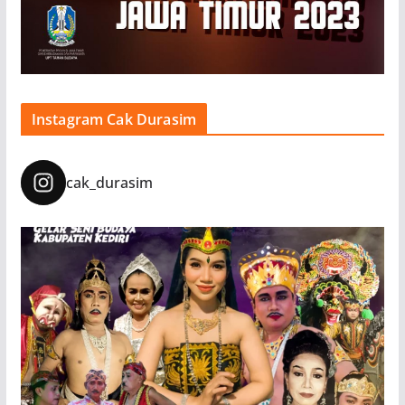
Instagram Cak Durasim
cak_durasim