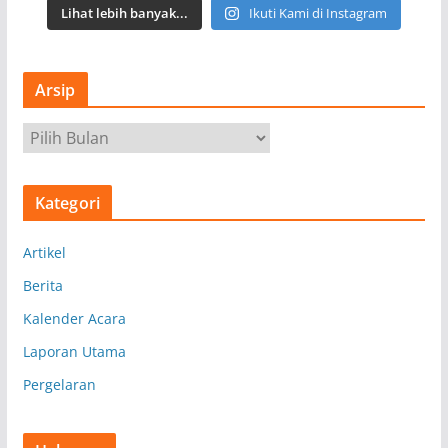
Lihat lebih banyak...
Ikuti Kami di Instagram
Arsip
A
r
s
Kategori
i
p
Artikel
Berita
Kalender Acara
Laporan Utama
Pergelaran