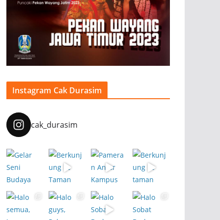
Instagram Cak Durasim
cak_durasim