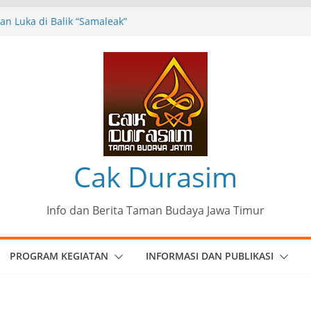
n Luka di Balik “Samaleak”
eni dan Budaya: Catatan Kunjungan
 Haryo Soekartono (BHS) Anggota DPR RI
Jawa Timur
35 Karya Agus Koecink
”, Ungkapan Kritis Tentang Derita
ngan
munitas Patria Seni Rupa Kota Blitar :
 Menjadi Mantra Perlawanan
Cak Durasim
Info dan Berita Taman Budaya Jawa Timur
PROGRAM KEGIATAN
INFORMASI DAN PUBLIKASI