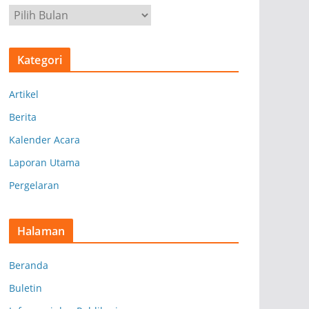
A
r
s
Kategori
i
p
Artikel
Berita
Kalender Acara
Laporan Utama
Pergelaran
Halaman
Beranda
Buletin