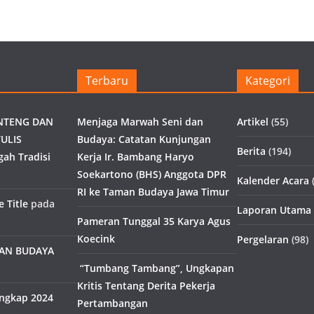
Terbaru
Kategori
NTENG DAN
Menjaga Marwah Seni dan
Artikel
(55)
ULIS
Budaya: Catatan Kunjungan
Berita
(194)
gah Tradisi
Kerja Ir. Bambang Haryo
Soekartono (BHS) Anggota DPR
Kalender Acara
(
RI ke Taman Budaya Jawa Timur
 Title
pada
Laporan Utama
Pameran Tunggal 35 Karya Agus
Koecink
Pergelaran
(98)
MAN BUDAYA
“Tumbang Tambang”, Ungkapan
Kritis Tentang Derita Pekerja
engkap 2024
Pertambangan