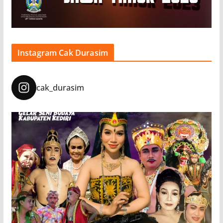
Instagram Cak Durasim
cak_durasim