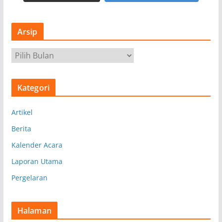
Arsip
A
r
s
Kategori
i
p
Artikel
Berita
Kalender Acara
Laporan Utama
Pergelaran
Halaman