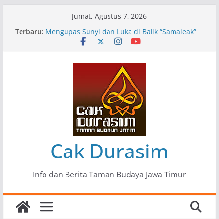
Skip
Jumat, Agustus 7, 2026
to
Terbaru:
Pameran Lukisan Komunitas Patria Seni Rupa
content
Kota Blitar : Ketika “Bergerak” Menjadi Mantra
Perlawanan
Mengupas Sunyi dan Luka di Balik “Samaleak”
Menjaga Marwah Seni dan Budaya: Catatan
Kunjungan Kerja Ir. Bambang Haryo Soekartono
(BHS) Anggota DPR RI ke Taman Budaya Jawa
Timur
Pameran Tunggal 35 Karya Agus Koecink
“Tumbang Tambang”, Ungkapan Kritis Tentang
Derita Pekerja Pertambangan
Cak Durasim
Info dan Berita Taman Budaya Jawa Timur