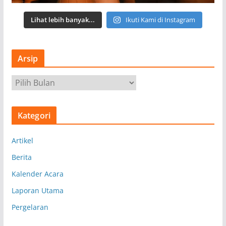
Lihat lebih banyak...
Ikuti Kami di Instagram
Arsip
A
r
s
Kategori
i
p
Artikel
Berita
Kalender Acara
Laporan Utama
Pergelaran