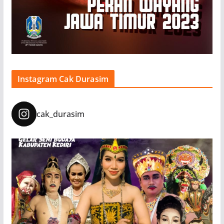
Instagram Cak Durasim
cak_durasim