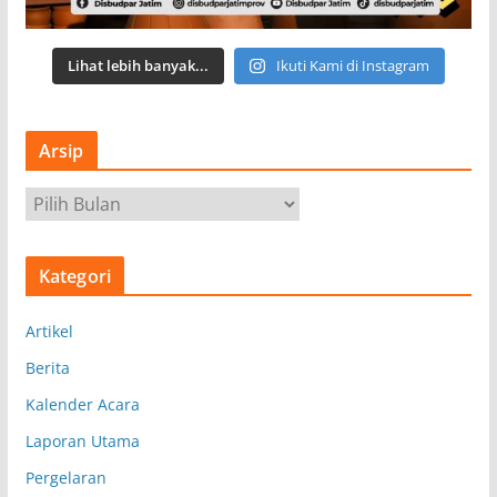
Lihat lebih banyak...
Ikuti Kami di Instagram
Arsip
A
r
s
Kategori
i
p
Artikel
Berita
Kalender Acara
Laporan Utama
Pergelaran