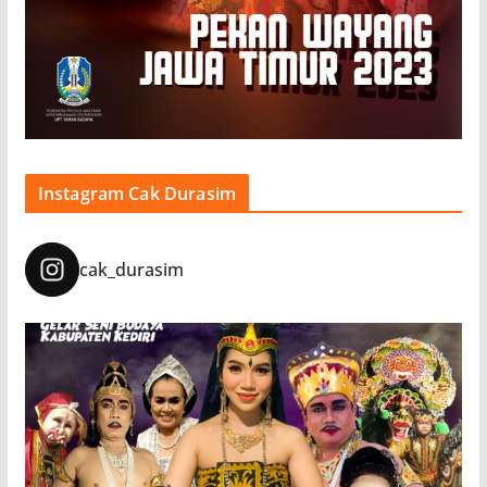
Instagram Cak Durasim
cak_durasim