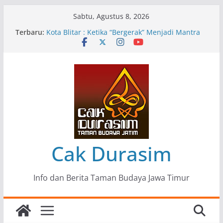
Skip
Sabtu, Agustus 8, 2026
to
Terbaru:
Pameran Lukisan Komunitas Patria Seni Rupa
content
Kota Blitar : Ketika “Bergerak” Menjadi Mantra
Perlawanan
Mengupas Sunyi dan Luka di Balik “Samaleak”
Menjaga Marwah Seni dan Budaya: Catatan
Kunjungan Kerja Ir. Bambang Haryo Soekartono
(BHS) Anggota DPR RI ke Taman Budaya Jawa
Timur
Pameran Tunggal 35 Karya Agus Koecink
“Tumbang Tambang”, Ungkapan Kritis Tentang
Derita Pekerja Pertambangan
Cak Durasim
Info dan Berita Taman Budaya Jawa Timur