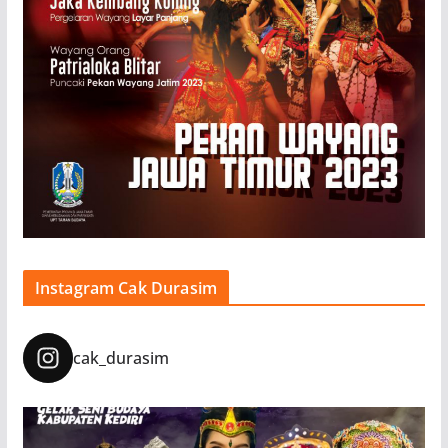
Instagram Cak Durasim
cak_durasim