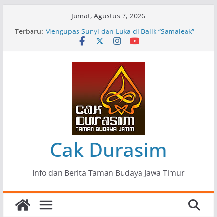
Skip
Jumat, Agustus 7, 2026
to
Terbaru:
Pameran Lukisan Komunitas Patria Seni Rupa
content
Kota Blitar : Ketika “Bergerak” Menjadi Mantra
Perlawanan
Mengupas Sunyi dan Luka di Balik “Samaleak”
Menjaga Marwah Seni dan Budaya: Catatan
Kunjungan Kerja Ir. Bambang Haryo Soekartono
(BHS) Anggota DPR RI ke Taman Budaya Jawa
Timur
Pameran Tunggal 35 Karya Agus Koecink
“Tumbang Tambang”, Ungkapan Kritis Tentang
Derita Pekerja Pertambangan
Cak Durasim
Info dan Berita Taman Budaya Jawa Timur