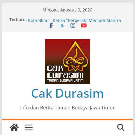
Skip
Minggu, Agustus 9, 2026
to
Terbaru:
Pameran Lukisan Komunitas Patria Seni Rupa
content
Kota Blitar : Ketika “Bergerak” Menjadi Mantra
Perlawanan
Mengupas Sunyi dan Luka di Balik “Samaleak”
Menjaga Marwah Seni dan Budaya: Catatan
Kunjungan Kerja Ir. Bambang Haryo Soekartono
(BHS) Anggota DPR RI ke Taman Budaya Jawa
Timur
Pameran Tunggal 35 Karya Agus Koecink
“Tumbang Tambang”, Ungkapan Kritis Tentang
Derita Pekerja Pertambangan
Cak Durasim
Info dan Berita Taman Budaya Jawa Timur