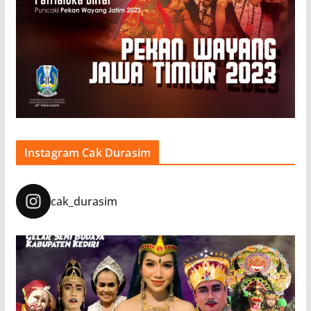
Instagram Cak Durasim
cak_durasim