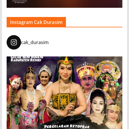
Instagram Cak Durasim
cak_durasim