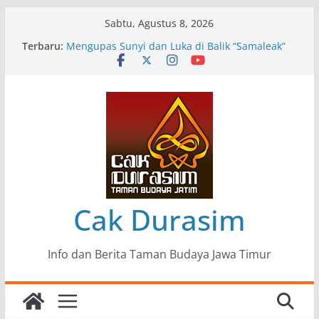
Skip
Sabtu, Agustus 8, 2026
to
Terbaru:
Pameran Lukisan Komunitas Patria Seni Rupa
content
Kota Blitar : Ketika “Bergerak” Menjadi Mantra
Perlawanan
Mengupas Sunyi dan Luka di Balik “Samaleak”
Menjaga Marwah Seni dan Budaya: Catatan
Kunjungan Kerja Ir. Bambang Haryo Soekartono
(BHS) Anggota DPR RI ke Taman Budaya Jawa
Timur
Pameran Tunggal 35 Karya Agus Koecink
“Tumbang Tambang”, Ungkapan Kritis Tentang
Derita Pekerja Pertambangan
Cak Durasim
Info dan Berita Taman Budaya Jawa Timur