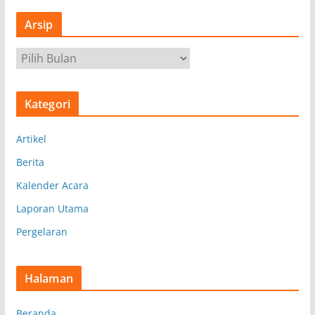
Arsip
A
r
s
Kategori
i
p
Artikel
Berita
Kalender Acara
Laporan Utama
Pergelaran
Halaman
Beranda