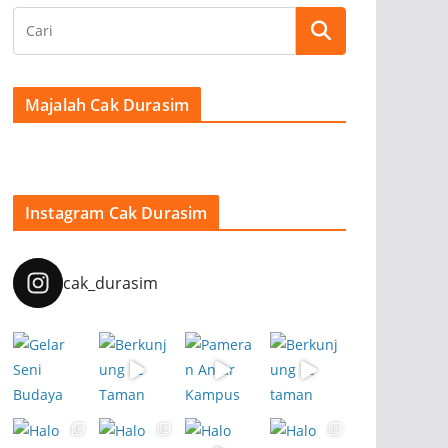
Majalah Cak Durasim
Instagram Cak Durasim
cak_durasim