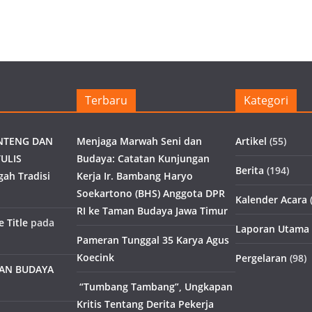
Terbaru
Kategori
NTENG DAN
Menjaga Marwah Seni dan
Artikel
(55)
ULIS
Budaya: Catatan Kunjungan
Berita
(194)
gah Tradisi
Kerja Ir. Bambang Haryo
Soekartono (BHS) Anggota DPR
Kalender Acara
(
RI ke Taman Budaya Jawa Timur
 Title
pada
Laporan Utama
Pameran Tunggal 35 Karya Agus
Koecink
Pergelaran
(98)
MAN BUDAYA
“Tumbang Tambang”, Ungkapan
Kritis Tentang Derita Pekerja