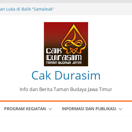
n Luka di Balik “Samaleak”
eni dan Budaya: Catatan Kunjungan
 Haryo Soekartono (BHS) Anggota DPR RI
Jawa Timur
35 Karya Agus Koecink
”, Ungkapan Kritis Tentang Derita
ngan
munitas Patria Seni Rupa Kota Blitar :
 Menjadi Mantra Perlawanan
Cak Durasim
Info dan Berita Taman Budaya Jawa Timur
PROGRAM KEGIATAN
INFORMASI DAN PUBLIKASI