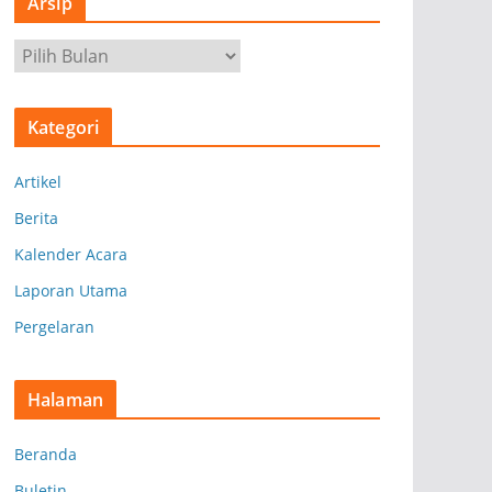
Arsip
A
r
s
Kategori
i
p
Artikel
Berita
Kalender Acara
Laporan Utama
Pergelaran
Halaman
Beranda
Buletin