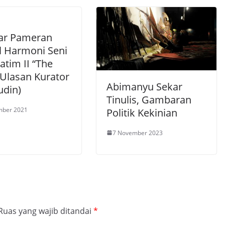
ar Pameran
al Harmoni Seni
atim II “The
(Ulasan Kurator
Abimanyu Sekar
udin)
Tinulis, Gambaran
mber 2021
Politik Kekinian
7 November 2023
Ruas yang wajib ditandai
*