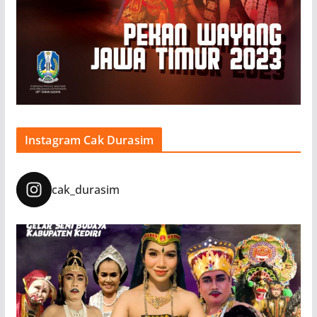
Instagram Cak Durasim
cak_durasim