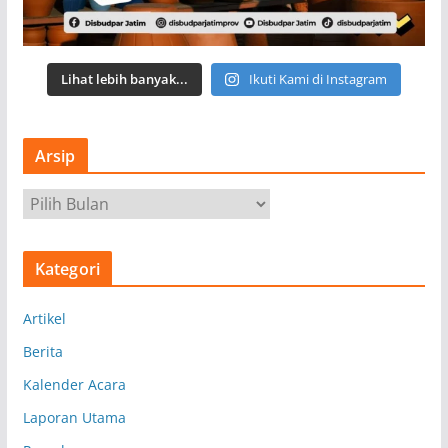
Lihat lebih banyak...
Ikuti Kami di Instagram
Arsip
A
r
s
Kategori
i
p
Artikel
Berita
Kalender Acara
Laporan Utama