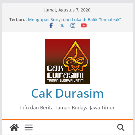
Skip
Jumat, Agustus 7, 2026
to
Terbaru:
Pameran Lukisan Komunitas Patria Seni Rupa
content
Kota Blitar : Ketika “Bergerak” Menjadi Mantra
Perlawanan
Mengupas Sunyi dan Luka di Balik “Samaleak”
Menjaga Marwah Seni dan Budaya: Catatan
Kunjungan Kerja Ir. Bambang Haryo Soekartono
(BHS) Anggota DPR RI ke Taman Budaya Jawa
Timur
Pameran Tunggal 35 Karya Agus Koecink
“Tumbang Tambang”, Ungkapan Kritis Tentang
Derita Pekerja Pertambangan
Cak Durasim
Info dan Berita Taman Budaya Jawa Timur