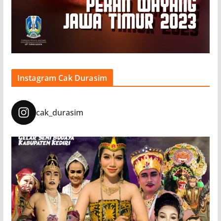
Instagram Cak Durasim
cak_durasim