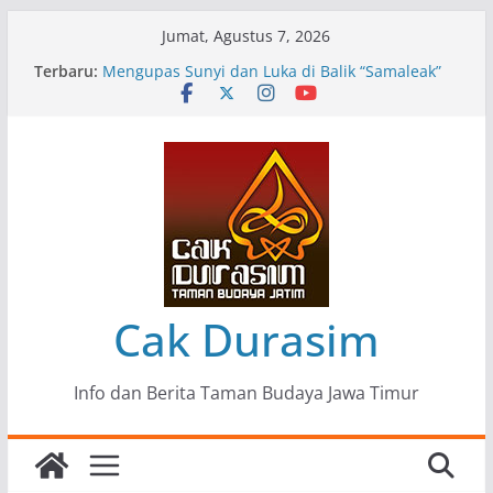
Skip
Jumat, Agustus 7, 2026
to
Terbaru:
Pameran Lukisan Komunitas Patria Seni Rupa
content
Kota Blitar : Ketika “Bergerak” Menjadi Mantra
Perlawanan
Mengupas Sunyi dan Luka di Balik “Samaleak”
Menjaga Marwah Seni dan Budaya: Catatan
Kunjungan Kerja Ir. Bambang Haryo Soekartono
(BHS) Anggota DPR RI ke Taman Budaya Jawa
Timur
Pameran Tunggal 35 Karya Agus Koecink
“Tumbang Tambang”, Ungkapan Kritis Tentang
Derita Pekerja Pertambangan
Cak Durasim
Info dan Berita Taman Budaya Jawa Timur