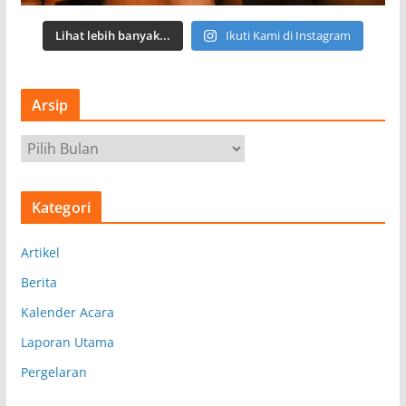
Lihat lebih banyak...
Ikuti Kami di Instagram
Arsip
A
r
s
Kategori
i
p
Artikel
Berita
Kalender Acara
Laporan Utama
Pergelaran