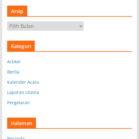
Arsip
A
r
s
Kategori
i
p
Artikel
Berita
Kalender Acara
Laporan Utama
Pergelaran
Halaman
Beranda