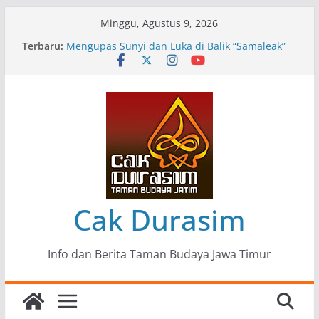
Skip
Minggu, Agustus 9, 2026
to
Terbaru:
Pameran Lukisan Komunitas Patria Seni Rupa
content
Kota Blitar : Ketika “Bergerak” Menjadi Mantra
Perlawanan
Mengupas Sunyi dan Luka di Balik “Samaleak”
Menjaga Marwah Seni dan Budaya: Catatan
Kunjungan Kerja Ir. Bambang Haryo Soekartono
(BHS) Anggota DPR RI ke Taman Budaya Jawa
Timur
Pameran Tunggal 35 Karya Agus Koecink
“Tumbang Tambang”, Ungkapan Kritis Tentang
Derita Pekerja Pertambangan
Cak Durasim
Info dan Berita Taman Budaya Jawa Timur