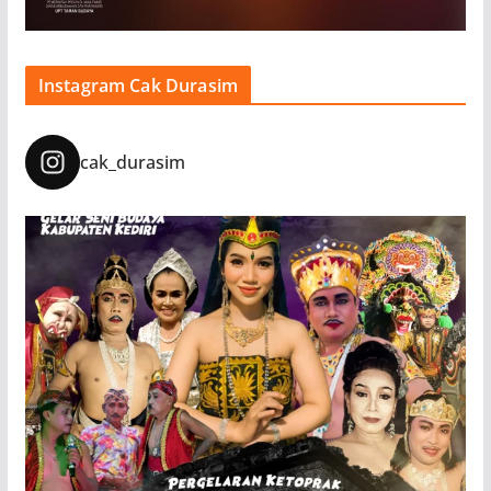
Instagram Cak Durasim
cak_durasim