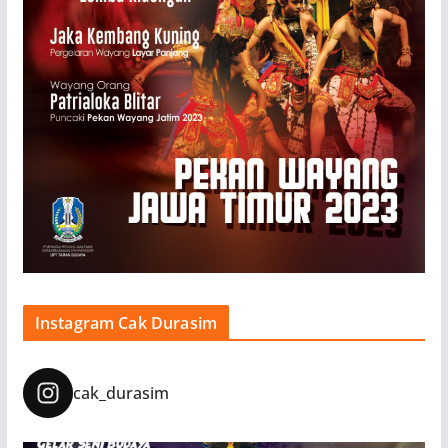
Instagram Cak Durasim
cak_durasim