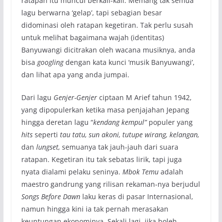
ratapan itu muncul berkali-kali. Memang tak semua
lagu berwarna ‘gelap’, tapi sebagian besar
didominasi oleh ratapan kegetiran. Tak perlu susah
untuk melihat bagaimana wajah (identitas)
Banyuwangi dicitrakan oleh wacana musiknya, anda
bisa
googling
dengan kata kunci ‘musik Banyuwangi’,
dan lihat apa yang anda jumpai.
Dari lagu
Genjer-Genjer
ciptaan M Arief tahun 1942,
yang dipopulerkan ketika masa penjajahan Jepang
hingga deretan lagu “
kendang kempul”
populer yang
hits
seperti
tau tatu, sun akoni, tutupe wirang, kelangan,
dan
lungset,
semuanya tak jauh-jauh dari suara
ratapan. Kegetiran itu tak sebatas lirik, tapi juga
nyata dialami pelaku seninya.
Mbok Temu
adalah
maestro gandrung yang rilisan rekaman-nya berjudul
Songs Before Dawn
laku keras di pasar Internasional,
namun hingga kini ia tak pernah merasakan
keuntungan ekonominya. Sekali lagi, jika boleh