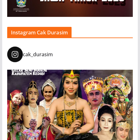
Instagram Cak Durasim
cak_durasim