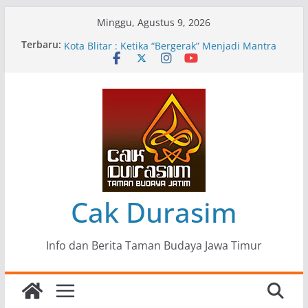
Skip
Minggu, Agustus 9, 2026
to
Terbaru:
Pameran Lukisan Komunitas Patria Seni Rupa
content
Kota Blitar : Ketika “Bergerak” Menjadi Mantra
Perlawanan
Mengupas Sunyi dan Luka di Balik “Samaleak”
Menjaga Marwah Seni dan Budaya: Catatan
Kunjungan Kerja Ir. Bambang Haryo Soekartono
(BHS) Anggota DPR RI ke Taman Budaya Jawa
Timur
Pameran Tunggal 35 Karya Agus Koecink
“Tumbang Tambang”, Ungkapan Kritis Tentang
Derita Pekerja Pertambangan
Cak Durasim
Info dan Berita Taman Budaya Jawa Timur