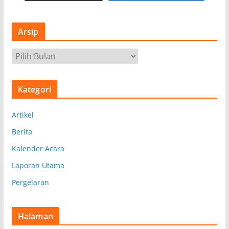
Arsip
A
r
s
Kategori
i
p
Artikel
Berita
Kalender Acara
Laporan Utama
Pergelaran
Halaman