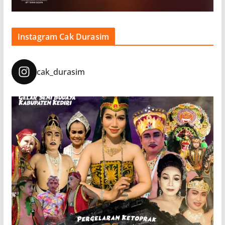
Instagram Cak Durasim
cak_durasim