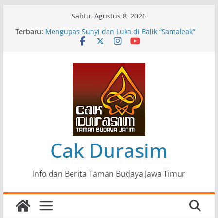
Skip
Sabtu, Agustus 8, 2026
to
Terbaru:
Pameran Lukisan Komunitas Patria Seni Rupa
content
Kota Blitar : Ketika “Bergerak” Menjadi Mantra
Perlawanan
Mengupas Sunyi dan Luka di Balik “Samaleak”
Menjaga Marwah Seni dan Budaya: Catatan
Kunjungan Kerja Ir. Bambang Haryo Soekartono
(BHS) Anggota DPR RI ke Taman Budaya Jawa
Timur
Pameran Tunggal 35 Karya Agus Koecink
“Tumbang Tambang”, Ungkapan Kritis Tentang
Derita Pekerja Pertambangan
Cak Durasim
Info dan Berita Taman Budaya Jawa Timur