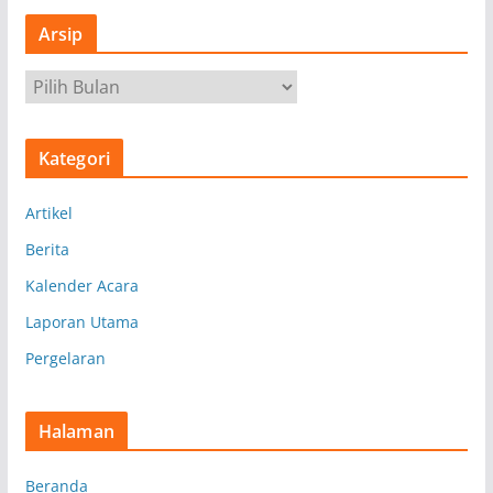
Arsip
A
r
s
Kategori
i
p
Artikel
Berita
Kalender Acara
Laporan Utama
Pergelaran
Halaman
Beranda