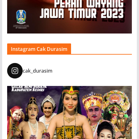
Instagram Cak Durasim
cak_durasim