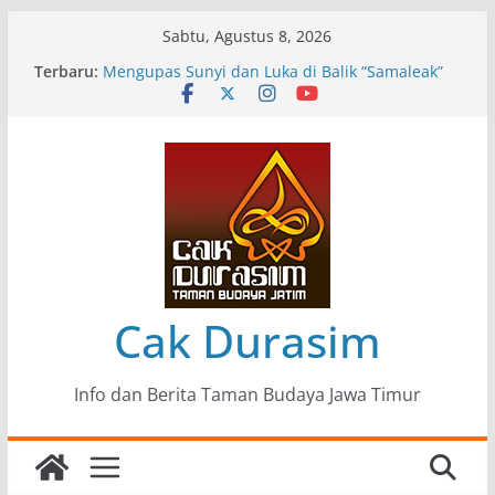
Skip
Sabtu, Agustus 8, 2026
to
Terbaru:
Pameran Lukisan Komunitas Patria Seni Rupa
content
Kota Blitar : Ketika “Bergerak” Menjadi Mantra
Perlawanan
Mengupas Sunyi dan Luka di Balik “Samaleak”
Menjaga Marwah Seni dan Budaya: Catatan
Kunjungan Kerja Ir. Bambang Haryo Soekartono
(BHS) Anggota DPR RI ke Taman Budaya Jawa
Timur
Pameran Tunggal 35 Karya Agus Koecink
“Tumbang Tambang”, Ungkapan Kritis Tentang
Derita Pekerja Pertambangan
Cak Durasim
Info dan Berita Taman Budaya Jawa Timur