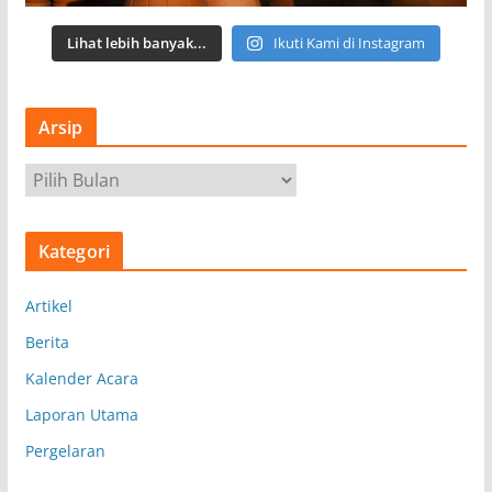
Lihat lebih banyak...
Ikuti Kami di Instagram
Arsip
A
r
s
Kategori
i
p
Artikel
Berita
Kalender Acara
Laporan Utama
Pergelaran