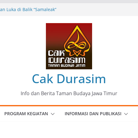
n Luka di Balik “Samaleak”
eni dan Budaya: Catatan Kunjungan
 Haryo Soekartono (BHS) Anggota DPR RI
Jawa Timur
35 Karya Agus Koecink
”, Ungkapan Kritis Tentang Derita
ngan
munitas Patria Seni Rupa Kota Blitar :
 Menjadi Mantra Perlawanan
Cak Durasim
Info dan Berita Taman Budaya Jawa Timur
PROGRAM KEGIATAN
INFORMASI DAN PUBLIKASI