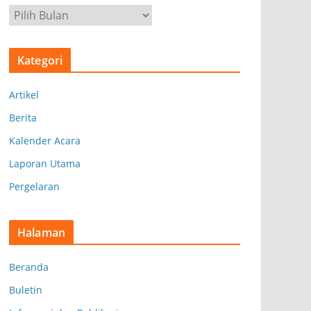
A
r
s
Kategori
i
p
Artikel
Berita
Kalender Acara
Laporan Utama
Pergelaran
Halaman
Beranda
Buletin