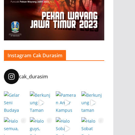
Instagram Cak Durasim
cak_durasim