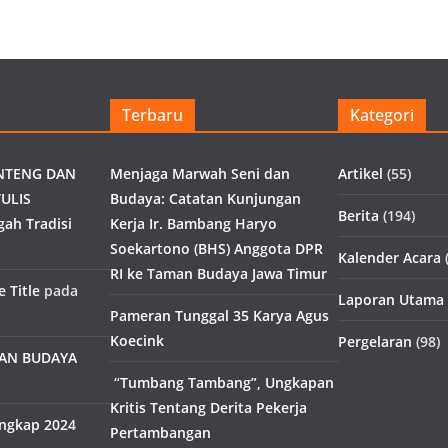
Terbaru
Kategori
NTENG DAN
Menjaga Marwah Seni dan
Artikel
(55)
ULIS
Budaya: Catatan Kunjungan
Berita
(194)
gah Tradisi
Kerja Ir. Bambang Haryo
Soekartono (BHS) Anggota DPR
Kalender Acara
(
RI ke Taman Budaya Jawa Timur
 Title
pada
Laporan Utama
Pameran Tunggal 35 Karya Agus
Koecink
Pergelaran
(98)
MAN BUDAYA
“Tumbang Tambang”, Ungkapan
Kritis Tentang Derita Pekerja
engkap 2024
Pertambangan