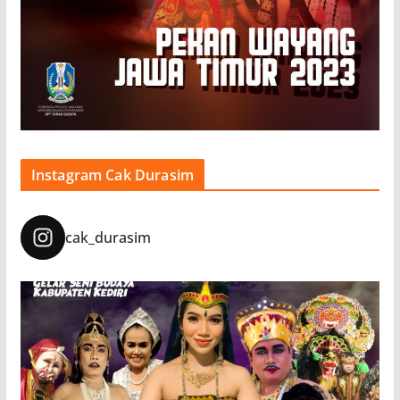
Instagram Cak Durasim
cak_durasim