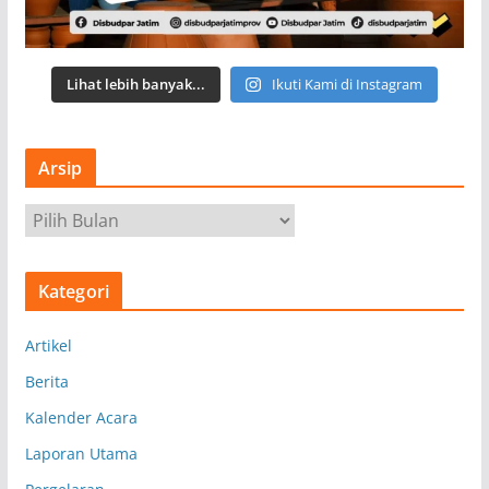
Lihat lebih banyak...
Ikuti Kami di Instagram
Arsip
A
r
s
Kategori
i
p
Artikel
Berita
Kalender Acara
Laporan Utama