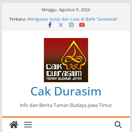
Skip
Minggu, Agustus 9, 2026
to
Terbaru:
Pameran Lukisan Komunitas Patria Seni Rupa
content
Kota Blitar : Ketika “Bergerak” Menjadi Mantra
Perlawanan
Mengupas Sunyi dan Luka di Balik “Samaleak”
Menjaga Marwah Seni dan Budaya: Catatan
Kunjungan Kerja Ir. Bambang Haryo Soekartono
(BHS) Anggota DPR RI ke Taman Budaya Jawa
Timur
Pameran Tunggal 35 Karya Agus Koecink
“Tumbang Tambang”, Ungkapan Kritis Tentang
Derita Pekerja Pertambangan
Cak Durasim
Info dan Berita Taman Budaya Jawa Timur