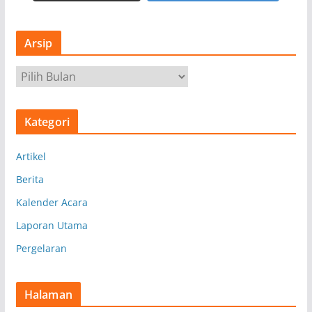
Arsip
A
r
s
Kategori
i
p
Artikel
Berita
Kalender Acara
Laporan Utama
Pergelaran
Halaman