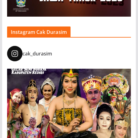
Instagram Cak Durasim
cak_durasim