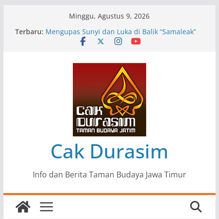
Skip
Minggu, Agustus 9, 2026
to
Terbaru:
Pameran Lukisan Komunitas Patria Seni Rupa
content
Kota Blitar : Ketika “Bergerak” Menjadi Mantra
Perlawanan
Mengupas Sunyi dan Luka di Balik “Samaleak”
Menjaga Marwah Seni dan Budaya: Catatan
Kunjungan Kerja Ir. Bambang Haryo Soekartono
(BHS) Anggota DPR RI ke Taman Budaya Jawa
Timur
Pameran Tunggal 35 Karya Agus Koecink
“Tumbang Tambang”, Ungkapan Kritis Tentang
Derita Pekerja Pertambangan
Cak Durasim
Info dan Berita Taman Budaya Jawa Timur