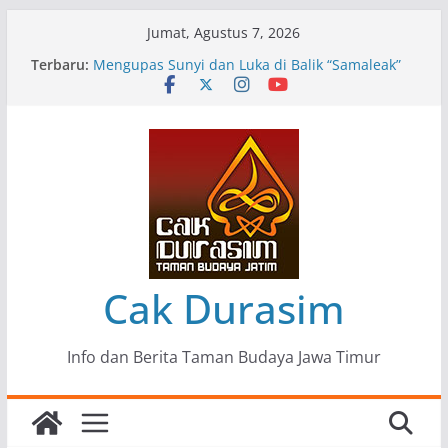
Skip
Jumat, Agustus 7, 2026
to
Terbaru:
Pameran Lukisan Komunitas Patria Seni Rupa
content
Kota Blitar : Ketika “Bergerak” Menjadi Mantra
Perlawanan
Mengupas Sunyi dan Luka di Balik “Samaleak”
Menjaga Marwah Seni dan Budaya: Catatan
Kunjungan Kerja Ir. Bambang Haryo Soekartono
(BHS) Anggota DPR RI ke Taman Budaya Jawa
Timur
Pameran Tunggal 35 Karya Agus Koecink
“Tumbang Tambang”, Ungkapan Kritis Tentang
Derita Pekerja Pertambangan
Cak Durasim
Info dan Berita Taman Budaya Jawa Timur