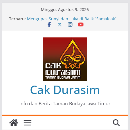
Skip
Minggu, Agustus 9, 2026
to
Terbaru:
Pameran Lukisan Komunitas Patria Seni Rupa
content
Kota Blitar : Ketika “Bergerak” Menjadi Mantra
Perlawanan
Mengupas Sunyi dan Luka di Balik “Samaleak”
Menjaga Marwah Seni dan Budaya: Catatan
Kunjungan Kerja Ir. Bambang Haryo Soekartono
(BHS) Anggota DPR RI ke Taman Budaya Jawa
Timur
Pameran Tunggal 35 Karya Agus Koecink
“Tumbang Tambang”, Ungkapan Kritis Tentang
Derita Pekerja Pertambangan
Cak Durasim
Info dan Berita Taman Budaya Jawa Timur