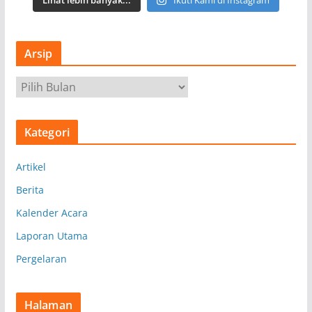
Lihat lebih banyak...
Ikuti Kami di Instagram
Arsip
A
r
s
Kategori
i
p
Artikel
Berita
Kalender Acara
Laporan Utama
Pergelaran
Halaman