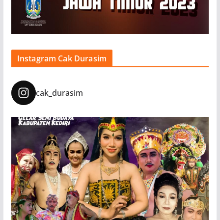
Instagram Cak Durasim
cak_durasim