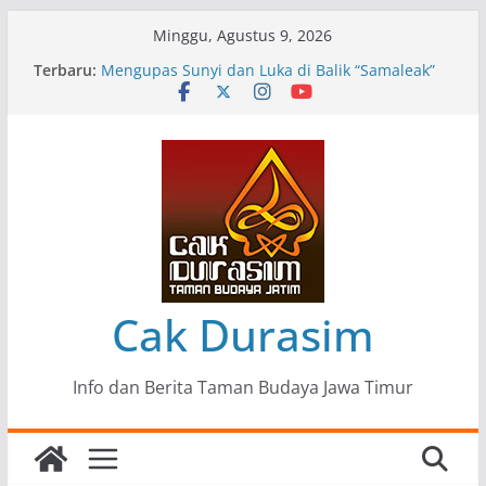
Skip
Minggu, Agustus 9, 2026
to
Terbaru:
Pameran Lukisan Komunitas Patria Seni Rupa
content
Kota Blitar : Ketika “Bergerak” Menjadi Mantra
Perlawanan
Mengupas Sunyi dan Luka di Balik “Samaleak”
Menjaga Marwah Seni dan Budaya: Catatan
Kunjungan Kerja Ir. Bambang Haryo Soekartono
(BHS) Anggota DPR RI ke Taman Budaya Jawa
Timur
Pameran Tunggal 35 Karya Agus Koecink
“Tumbang Tambang”, Ungkapan Kritis Tentang
Derita Pekerja Pertambangan
Cak Durasim
Info dan Berita Taman Budaya Jawa Timur