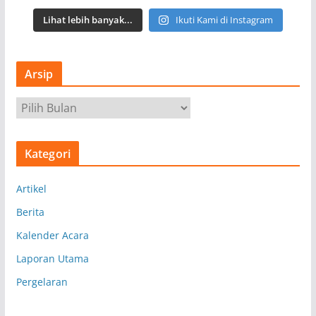
Lihat lebih banyak...
Ikuti Kami di Instagram
Arsip
A
r
s
Kategori
i
p
Artikel
Berita
Kalender Acara
Laporan Utama
Pergelaran