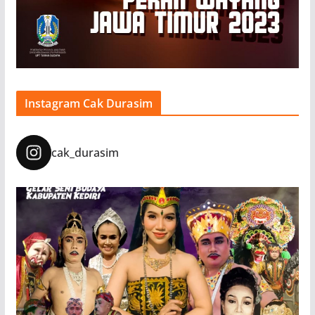
Instagram Cak Durasim
cak_durasim