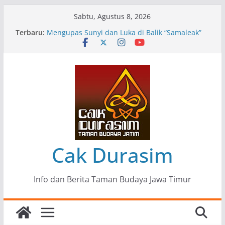
Skip
Sabtu, Agustus 8, 2026
to
Pameran Lukisan Komunitas Patria Seni Rupa
Terbaru:
content
Kota Blitar : Ketika “Bergerak” Menjadi Mantra
Perlawanan
Mengupas Sunyi dan Luka di Balik “Samaleak”
Menjaga Marwah Seni dan Budaya: Catatan
Kunjungan Kerja Ir. Bambang Haryo Soekartono
(BHS) Anggota DPR RI ke Taman Budaya Jawa
Timur
Pameran Tunggal 35 Karya Agus Koecink
“Tumbang Tambang”, Ungkapan Kritis Tentang
Derita Pekerja Pertambangan
Cak Durasim
Info dan Berita Taman Budaya Jawa Timur