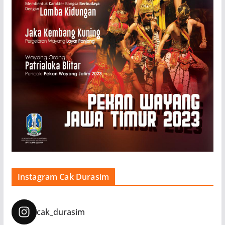
Instagram Cak Durasim
cak_durasim