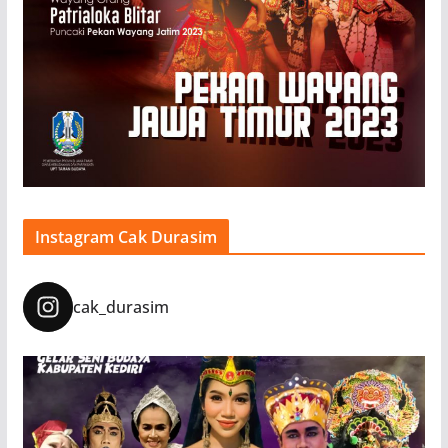
Instagram Cak Durasim
cak_durasim