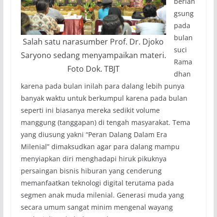
berlan
gsung
pada
bulan
Salah satu narasumber Prof. Dr. Djoko
suci
Saryono sedang menyampaikan materi.
Rama
Foto Dok. TBJT
dhan
karena pada bulan inilah para dalang lebih punya
banyak waktu untuk berkumpul karena pada bulan
seperti ini biasanya mereka sedikit volume
manggung (tanggapan) di tengah masyarakat. Tema
yang diusung yakni “Peran Dalang Dalam Era
Milenial” dimaksudkan agar para dalang mampu
menyiapkan diri menghadapi hiruk pikuknya
persaingan bisnis hiburan yang cenderung
memanfaatkan teknologi digital terutama pada
segmen anak muda milenial. Generasi muda yang
secara umum sangat minim mengenal wayang