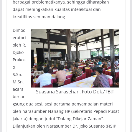
berbagai problematikanya, sehingga diharapkan
dapat meningkatkan kualitas intelektual dan
kreatifitas seniman dalang.
Dimod
eratori
oleh R.
Djoko
Prakos
o
S.Sn.,
M.Sn.
acara
Suasana Sarasehan. Foto Dok./TBJT
berlan
gsung dua sesi, sesi pertama penyampaian materi
oleh narasumber Nanang HP (Sekretaris Pepadi Pusat
Jakarta) dengan judul “Dalang Dikejar Zaman”.
Dilanjutkan oleh Narasumber Dr. Joko Susanto (FISIP