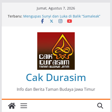
Skip
Jumat, Agustus 7, 2026
to
Terbaru:
Pameran Lukisan Komunitas Patria Seni Rupa
content
Kota Blitar : Ketika “Bergerak” Menjadi Mantra
Perlawanan
Mengupas Sunyi dan Luka di Balik “Samaleak”
Menjaga Marwah Seni dan Budaya: Catatan
Kunjungan Kerja Ir. Bambang Haryo Soekartono
(BHS) Anggota DPR RI ke Taman Budaya Jawa
Timur
Pameran Tunggal 35 Karya Agus Koecink
“Tumbang Tambang”, Ungkapan Kritis Tentang
Derita Pekerja Pertambangan
Cak Durasim
Info dan Berita Taman Budaya Jawa Timur