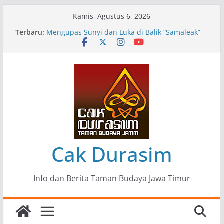
Skip
Kamis, Agustus 6, 2026
to
Terbaru:
Pameran Lukisan Komunitas Patria Seni Rupa
content
Kota Blitar : Ketika “Bergerak” Menjadi Mantra
Perlawanan
Mengupas Sunyi dan Luka di Balik “Samaleak”
Menjaga Marwah Seni dan Budaya: Catatan
Kunjungan Kerja Ir. Bambang Haryo Soekartono
(BHS) Anggota DPR RI ke Taman Budaya Jawa
Timur
Pameran Tunggal 35 Karya Agus Koecink
“Tumbang Tambang”, Ungkapan Kritis Tentang
Derita Pekerja Pertambangan
Cak Durasim
Info dan Berita Taman Budaya Jawa Timur