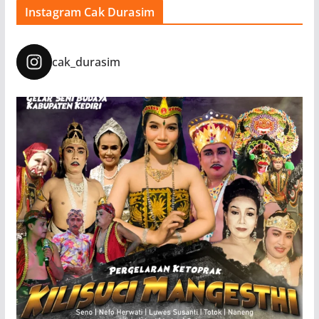
Instagram Cak Durasim
cak_durasim