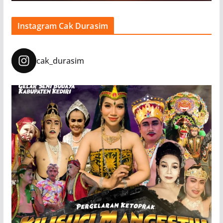
Instagram Cak Durasim
cak_durasim