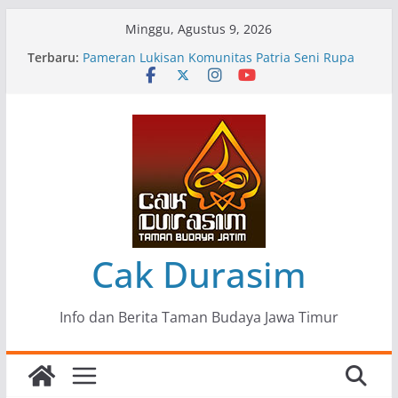
Skip
Minggu, Agustus 9, 2026
to
Terbaru:
Pameran Lukisan Komunitas Patria Seni Rupa
content
Kota Blitar : Ketika “Bergerak” Menjadi Mantra
Perlawanan
Mengupas Sunyi dan Luka di Balik “Samaleak”
Menjaga Marwah Seni dan Budaya: Catatan
Kunjungan Kerja Ir. Bambang Haryo Soekartono
(BHS) Anggota DPR RI ke Taman Budaya Jawa
Timur
Pameran Tunggal 35 Karya Agus Koecink
“Tumbang Tambang”, Ungkapan Kritis Tentang
Derita Pekerja Pertambangan
Cak Durasim
Info dan Berita Taman Budaya Jawa Timur