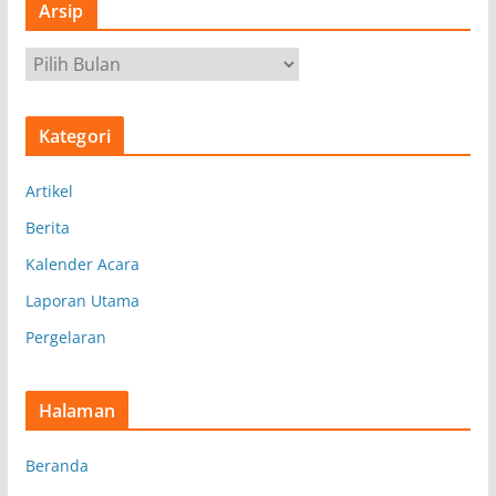
Arsip
A
r
s
Kategori
i
p
Artikel
Berita
Kalender Acara
Laporan Utama
Pergelaran
Halaman
Beranda