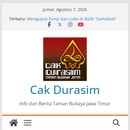
Skip
Jumat, Agustus 7, 2026
to
Terbaru:
Pameran Lukisan Komunitas Patria Seni Rupa
content
Kota Blitar : Ketika “Bergerak” Menjadi Mantra
Perlawanan
Mengupas Sunyi dan Luka di Balik “Samaleak”
Menjaga Marwah Seni dan Budaya: Catatan
Kunjungan Kerja Ir. Bambang Haryo Soekartono
(BHS) Anggota DPR RI ke Taman Budaya Jawa
Timur
Pameran Tunggal 35 Karya Agus Koecink
“Tumbang Tambang”, Ungkapan Kritis Tentang
Derita Pekerja Pertambangan
Cak Durasim
Info dan Berita Taman Budaya Jawa Timur