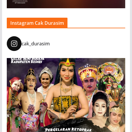
Instagram Cak Durasim
cak_durasim