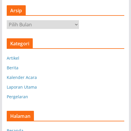
Arsip
A
r
s
Kategori
i
p
Artikel
Berita
Kalender Acara
Laporan Utama
Pergelaran
Halaman
Beranda