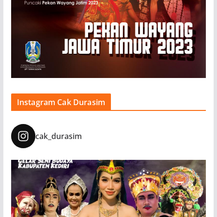
Instagram Cak Durasim
cak_durasim