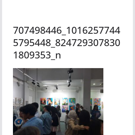
707498446_1016257744
5795448_824729307830
1809353_n