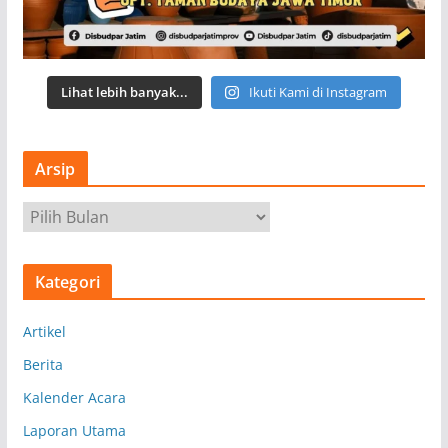
Lihat lebih banyak...
Ikuti Kami di Instagram
Arsip
A
r
s
Kategori
i
p
Artikel
Berita
Kalender Acara
Laporan Utama