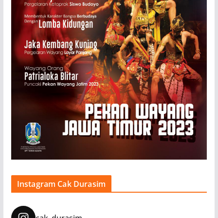
Instagram Cak Durasim
cak_durasim