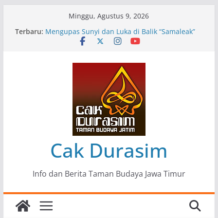
Skip
Minggu, Agustus 9, 2026
to
Terbaru:
Pameran Lukisan Komunitas Patria Seni Rupa
content
Kota Blitar : Ketika “Bergerak” Menjadi Mantra
Perlawanan
Mengupas Sunyi dan Luka di Balik “Samaleak”
Menjaga Marwah Seni dan Budaya: Catatan
Kunjungan Kerja Ir. Bambang Haryo Soekartono
(BHS) Anggota DPR RI ke Taman Budaya Jawa
Timur
Pameran Tunggal 35 Karya Agus Koecink
“Tumbang Tambang”, Ungkapan Kritis Tentang
Derita Pekerja Pertambangan
Cak Durasim
Info dan Berita Taman Budaya Jawa Timur