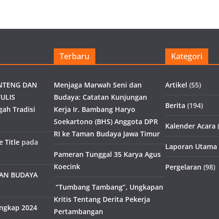
Terbaru
Kategori
NTENG DAN
Menjaga Marwah Seni dan
Artikel
(55)
ULIS
Budaya: Catatan Kunjungan
Berita
(194)
gah Tradisi
Kerja Ir. Bambang Haryo
Soekartono (BHS) Anggota DPR
Kalender Acara
(
RI ke Taman Budaya Jawa Timur
 Title
pada
Laporan Utama
Pameran Tunggal 35 Karya Agus
Koecink
Pergelaran
(98)
MAN BUDAYA
“Tumbang Tambang”, Ungkapan
Kritis Tentang Derita Pekerja
engkap 2024
Pertambangan