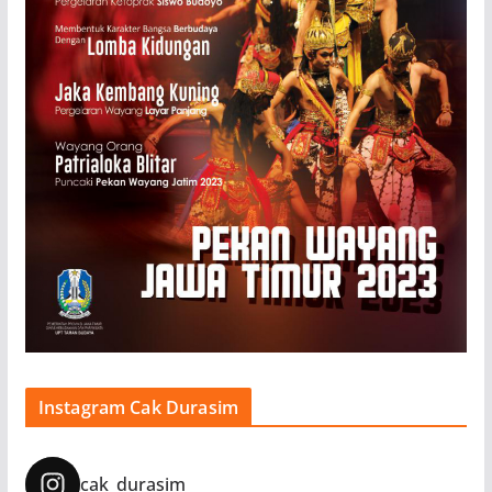
Instagram Cak Durasim
cak_durasim