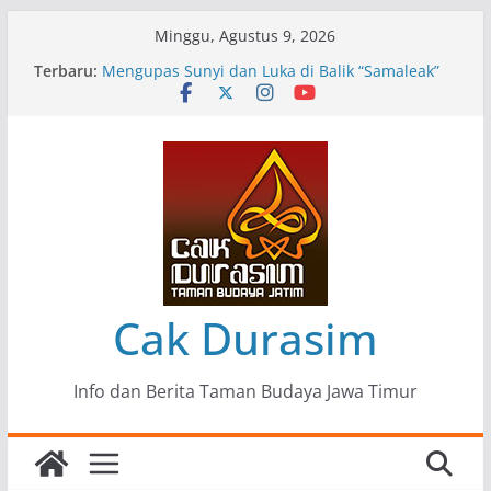
Skip
Minggu, Agustus 9, 2026
to
Terbaru:
Pameran Lukisan Komunitas Patria Seni Rupa
content
Kota Blitar : Ketika “Bergerak” Menjadi Mantra
Perlawanan
Mengupas Sunyi dan Luka di Balik “Samaleak”
Menjaga Marwah Seni dan Budaya: Catatan
Kunjungan Kerja Ir. Bambang Haryo Soekartono
(BHS) Anggota DPR RI ke Taman Budaya Jawa
Timur
Pameran Tunggal 35 Karya Agus Koecink
“Tumbang Tambang”, Ungkapan Kritis Tentang
Derita Pekerja Pertambangan
Cak Durasim
Info dan Berita Taman Budaya Jawa Timur