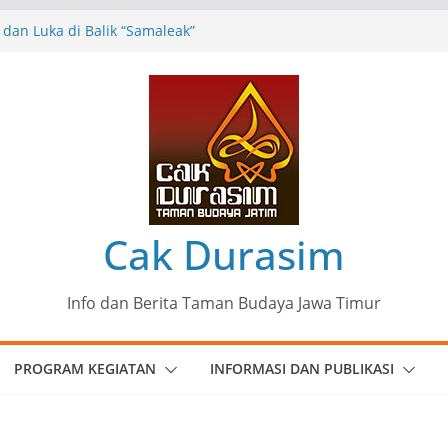
dan Luka di Balik “Samaleak”
 Seni dan Budaya: Catatan Kunjungan
ng Haryo Soekartono (BHS) Anggota DPR RI
a Jawa Timur
 35 Karya Agus Koecink
g”, Ungkapan Kritis Tentang Derita
bangan
Komunitas Patria Seni Rupa Kota Blitar :
k” Menjadi Mantra Perlawanan
Cak Durasim
Info dan Berita Taman Budaya Jawa Timur
PROGRAM KEGIATAN
INFORMASI DAN PUBLIKASI