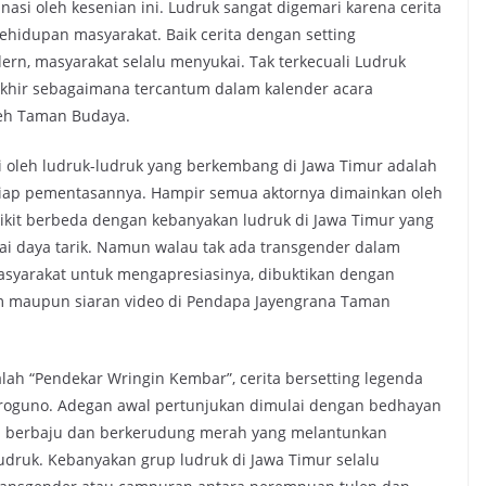
si oleh kesenian ini. Ludruk sangat digemari karena cerita
hidupan masyarakat. Baik cerita dengan setting
ern, masyarakat selalu menyukai. Tak terkecuali Ludruk
rakhir sebagaimana tercantum dalam kalender acara
leh Taman Budaya.
i oleh ludruk-ludruk yang berkembang di Jawa Timur adalah
tiap pementasannya. Hampir semua aktornya dimainkan oleh
dikit berbeda dengan kebanyakan ludruk di Jawa Timur yang
i daya tarik. Namun walau tak ada transgender dalam
syarakat untuk mengapresiasinya, dibuktikan dengan
m maupun siaran video di Pendapa Jayengrana Taman
lah “Pendekar Wringin Kembar”, cerita bersetting legenda
iroguno. Adegan awal pertunjukan dimulai dengan bedhayan
n berbaju dan berkerudung merah yang melantunkan
ruk. Kebanyakan grup ludruk di Jawa Timur selalu