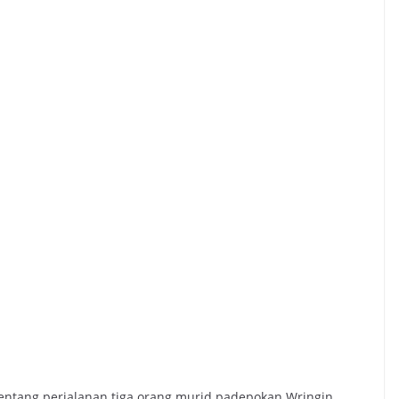
ntang perjalanan tiga orang murid padepokan Wringin