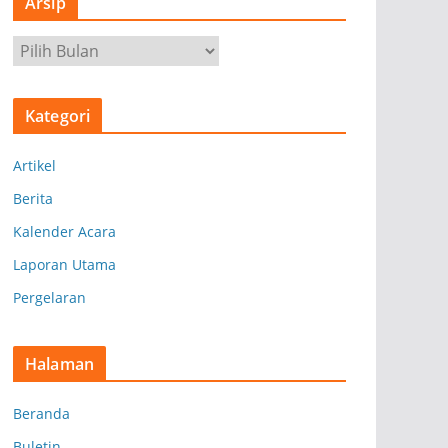
Arsip
A
r
s
Kategori
i
p
Artikel
Berita
Kalender Acara
Laporan Utama
Pergelaran
Halaman
Beranda
Buletin