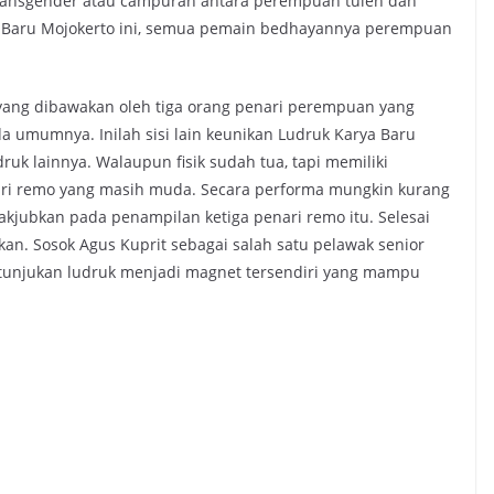
ansgender atau campuran antara perempuan tulen dan
a Baru Mojokerto ini, semua pemain bedhayannya perempuan
yang dibawakan oleh tiga orang penari perempuan yang
a umumnya. Inilah sisi lain keunikan Ludruk Karya Baru
ruk lainnya. Walaupun fisik sudah tua, tapi memiliki
ri remo yang masih muda. Secara performa mungkin kurang
akjubkan pada penampilan ketiga penari remo itu. Selesai
kan. Sosok Agus Kuprit sebagai salah satu pelawak senior
rtunjukan ludruk menjadi magnet tersendiri yang mampu