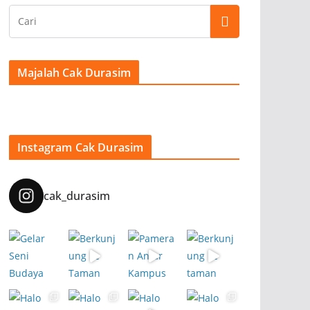
Majalah Cak Durasim
Instagram Cak Durasim
cak_durasim